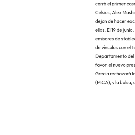
cerró el primer ca
Celsius, Alex Mashi
dejan de hacer exce
ellos. El 19 de juni
emisores de stablec
de vínculos con el 
Departamento del T
favor, el nuevo pre
Grecia rechazará l
(MiCA), y la bolsa,