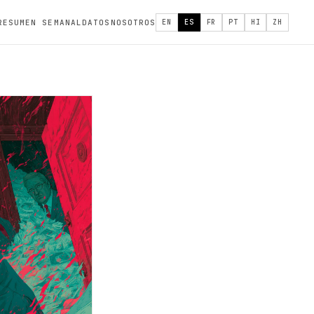
RESUMEN SEMANAL
DATOS
NOSOTROS
EN
ES
FR
PT
HI
ZH