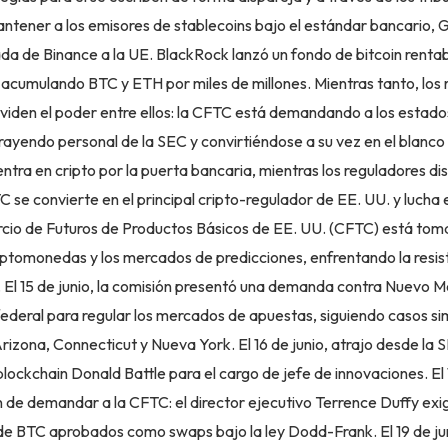
tener a los emisores de stablecoins bajo el estándar bancario, Gr
ada de Binance a la UE. BlackRock lanzó un fondo de bitcoin rentab
 acumulando BTC y ETH por miles de millones. Mientras tanto, los
viden el poder entre ellos: la CFTC está demandando a los estado
trayendo personal de la SEC y convirtiéndose a su vez en el blan
entra en cripto por la puerta bancaria, mientras los reguladores dis
 se convierte en el principal cripto-regulador de EE. UU. y lucha 
io de Futuros de Productos Básicos de EE. UU. (CFTC) está tom
riptomonedas y los mercados de predicciones, enfrentando la resis
. El 15 de junio, la comisión presentó una demanda contra Nuevo M
ederal para regular los mercados de apuestas, siguiendo casos si
 Arizona, Connecticut y Nueva York. El 16 de junio, atrajo desde la 
blockchain Donald Battle para el cargo de jefe de innovaciones. El 
n de demandar a la CFTC: el director ejecutivo Terrence Duffy exige
de BTC aprobados como swaps bajo la ley Dodd-Frank. El 19 de jun