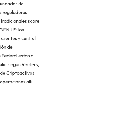
 fundador de
os reguladores
 tradicionales sobre
y GENIUS: los
clientes y control
ión del
 Federal están a
ulio: según Reuters,
 de Criptoactivos
operaciones allí.