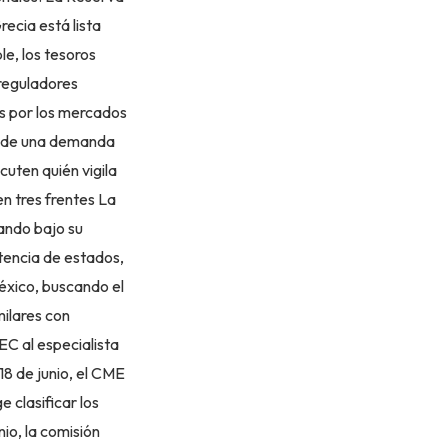
ecia está lista
le, los tesoros
 reguladores
s por los mercados
co de una demanda
cuten quién vigila
en tres frentes La
ando bajo su
tencia de estados,
éxico, buscando el
milares con
SEC al especialista
18 de junio, el CME
 clasificar los
io, la comisión