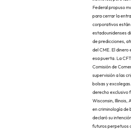
Federal propuso man
para cerrar la entr
corporativos están
estadounidenses di
de predicciones, a
del CME. El dinero 
esa puerta. La CFTC
Comisión de Comerc
supervisión a las c
bolsas y excolegas
derecho exclusivo f
Wisconsin, Illinois,
en criminología de 
declaró su intenció
futuros perpetuos 