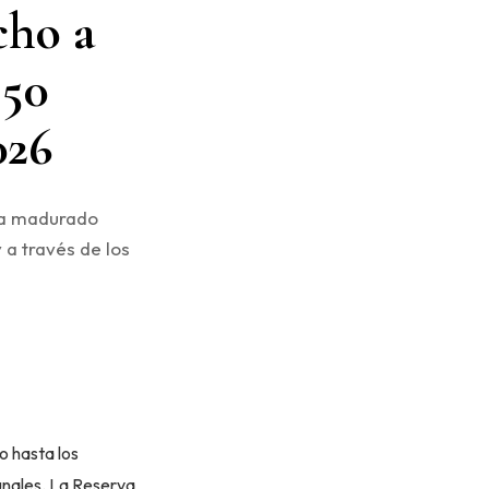
cho a
150
026
 ha madurado
y a través de los
o hasta los
bunales. La Reserva