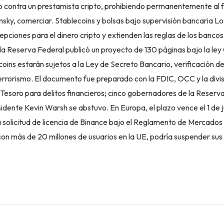
so contra un prestamista cripto, prohibiendo permanentemente al
nsky, comerciar. Stablecoins y bolsas bajo supervisión bancaria L
pciones para el dinero cripto y extienden las reglas de los bancos
o, la Reserva Federal publicó un proyecto de 130 páginas bajo la le
oins estarán sujetos a la Ley de Secreto Bancario, verificación de 
terrorismo. El documento fue preparado con la FDIC, OCC y la divis
esoro para delitos financieros; cinco gobernadores de la Reserva
sidente Kevin Warsh se abstuvo. En Europa, el plazo vence el 1 de j
a solicitud de licencia de Binance bajo el Reglamento de Mercados
 con más de 20 millones de usuarios en la UE, podría suspender sus 