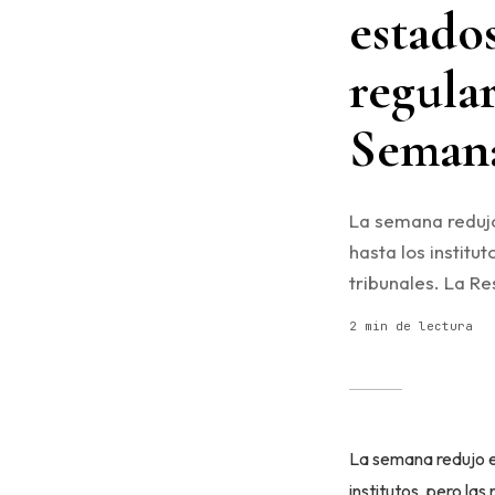
estado
regula
Semana
La semana redujo
hasta los institu
tribunales. La Re
2 min de lectura
La semana redujo e
institutos, pero las