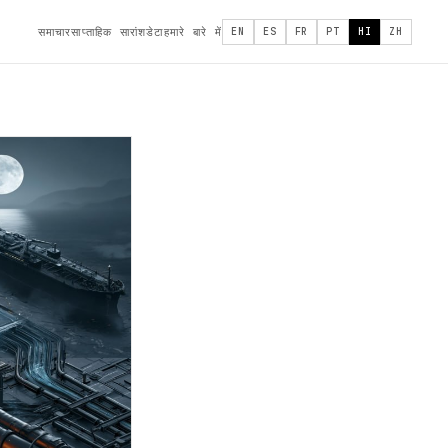
समाचार
साप्ताहिक सारांश
डेटा
हमारे बारे में
EN
ES
FR
PT
HI
ZH