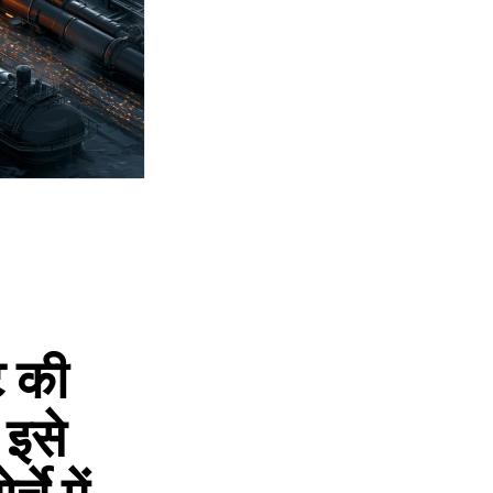
े की
 इसे