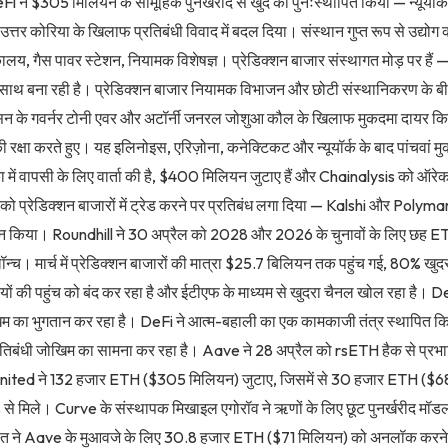
eFi ने $305 मिलियन के सामूहिक पुनर्खरीद से खुद को पुनःस्थापित किया — न्यूयॉर
उत्तर कोरिया के खिलाफ प्रतिबंधी विवाद में बदल दिया। संस्थान गुप्त रूप से उद्योग का
तकालय, गैस पावर स्टेशन, नियामक विशेषज्ञ। प्रेडिक्शन बाजार संस्थागत मोड़ पर हैं
ाथ बना रही है। प्रेडिक्शन बाजार नियामक विभाजन और छोटी संस्थानिकरण के बी
सिन के गवर्नर टोनी एवर और अटॉर्नी जनरल जोशुआ कौल के खिलाफ मुकदमा दायर किया
 की रक्षा करते हुए। यह इलिनोइस, एरिज़ोना, कनेक्टिकट और न्यूयॉर्क के बाद पांचवा
ा में वापसी के लिए वार्ता की है, $400 मिलियन जुटाए हैं और Chainalysis को ऑरेकल 
ं को प्रेडिक्शन बाजारों में ट्रेड करने पर प्रतिबंध लगा दिया — Kalshi और Poly
्थन किया। Roundhill ने 30 अप्रैल को 2028 और 2026 के चुनावों के लिए छह E
लॉन्च। मार्च में प्रेडिक्शन बाजारों की मात्रा $25.7 बिलियन तक पहुंच गई, 80% खु
ं की पहुंच को बंद कर रहा है और ईटीएफ के माध्यम से खुदरा चैनल खोल रहा है। De
िम का भुगतान कर रहा है। DeFi ने आत्म-बहाली का एक कामकाजी तंत्र स्थापित कि
प्रतिबंधी जोखिम का सामना कर रहा है। Aave ने 28 अप्रैल को rsETH हैक से प्रभा
United ने 132 हजार ETH ($305 मिलियन) जुटाए, जिसमें से 30 हजार ETH ($
 मिले। Curve के संस्थापक मिखाइल एगोरॉव ने ऋणों के लिए छूट पुनर्खरीद मॉडल
अदालत ने Aave के मुआवजे के लिए 30.8 हजार ETH ($71 मिलियन) को अनलॉक क