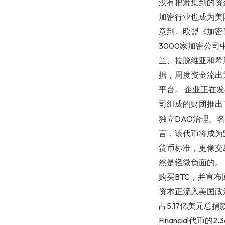
没有把筹集到的资
加密行业也成为美
意到。欧盟《加密
3000家加密公司
兰、拉脱维亚和希腊
据，周度资金流出为
平台。 企业正在发
司组成的财团推出了
独立DAO治理。名单中包
言，该代币将成为默
货币标准，更像交
然是轻微负面的。 
购买BTC，并宣布
资本正流入美国政
占5.17亿美元总捐
Financial代