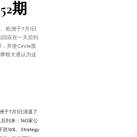
152期
紧。欧洲于7月1日
的回应在一天后到
，并使Circle股
——摩根大通认为这
洲于7月1日清退了
后到来：140家公
16%。Strategy