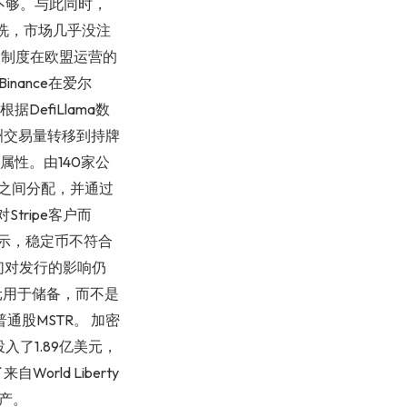
不够。与此同时，
清洗，市场几乎没注
国制度在欧盟运营的
nance在爱尔
efiLlama数
欧洲交易量转移到持牌
属性。由140家公
方之间分配，并通过
对Stripe客户而
表示，稳定币不符合
们对发行的影响仍
美元用于储备，而不是
通股MSTR。 加密
了1.89亿美元，
rld Liberty
资产。