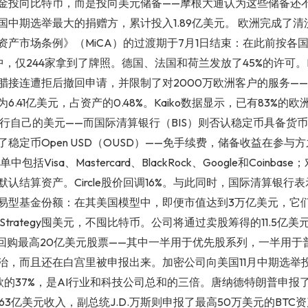
金投向比特币，而是投向美元储备——摩根大通认为这些储备还
国中期选举最大的捐赠方，累计投入1.89亿美元。 欧洲完成了
资产市场条例》（MiCA）的过渡期于7月1日结束：在此前按各
中，仅244家拿到了牌照。德国、法国和荷兰发放了45%的许可。Bi
接连遭拒后撤回申请，并限制了对2000万欧洲客户的服务——根据D
6.41亿美元，占资产的0.48%。Kaiko数据显示，已有83%的
行自己的美元——而国际清算银行（BIS）则否认稳定币具备货币
稳定币Open USD（OUSD）——免手续费，储备收益在参与
括Visa、Mastercard、BlackRock、Google和Coinbase；
认结算资产。Circle股价回调16%。与此同时，国际清算银行
易型基金份额：在其美国模型中，即便市值达到3万亿美元，它
Strategy囤美元，不囤比特币。公司将通过卖股筹得的11.5亿
回购最高20亿美元股票——其中一半用于优先股系列，一半用于普
治，而且还在白宫里被申报出来。加密公司向美国11月中期选举投入
款的37%，是AI行业和科技公司总和的三倍。唐纳德·特朗普申报了来自Wo
币的2.363亿美元收入，副总统J.D.万斯则申报了最高50万美元的BTC