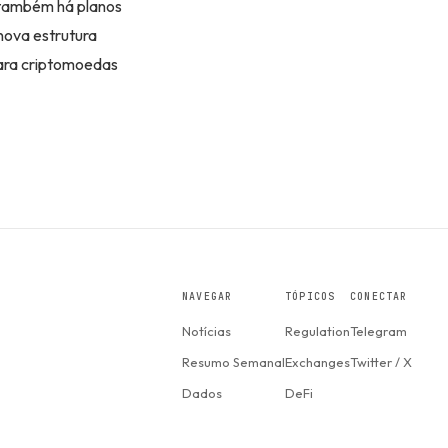
, também há planos
nova estrutura
para criptomoedas
NAVEGAR
TÓPICOS
CONECTAR
Notícias
Regulation
Telegram
Resumo Semanal
Exchanges
Twitter / X
Dados
DeFi