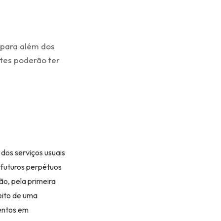
 para além dos
ntes poderão ter
 dos serviços usuais
 futuros perpétuos
o, pela primeira
eito de uma
entos em