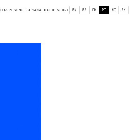
CIAS
RESUMO SEMANAL
DADOS
SOBRE
EN
ES
FR
PT
HI
ZH