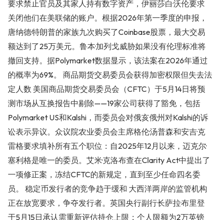
要求禁止官员及其家人持有数字资产，伊丽莎白·沃伦要求
关闭他们在美联储的账户。根据2026年第一季度的申报，
唐纳德·特朗普的家族九次购买了Coinbase股票，最大交易
额达到了25万美元。鲁本·加列戈威胁如果没有伦理标准将
撤回支持。据Polymarket数据显示，该法案在2026年通过
的概率为69%。 商品期货交易委员会获得加密权限但失去法
定人数 美国商品期货交易委员会（CFTC）于5月14日将预
测市场从互换报告中剔除——19家公司获得了豁免，包括
Polymarket US和Kalshi，而委员会对俄亥俄州对Kalshi的诉
讼表示异议。众议院农业委员会主席格伦·汤普森和安吉·克
雷格要求填补所有五个职位：自2025年12月以来，迈克尔·
塞利格是唯一的委员。艾米·克洛布查在Clarity Act中提出了
一项修正案，冻结CFTC的新规定，直到至少任命四名委
员。 稳定币发行者的竞争趋于缓和 大西洋两岸的监管机构
正在放宽要求，争夺发行者。英国央行副行长萨拉·布里登
于5月15日承认需重新评估持仓上限：个人限额为2万英镑